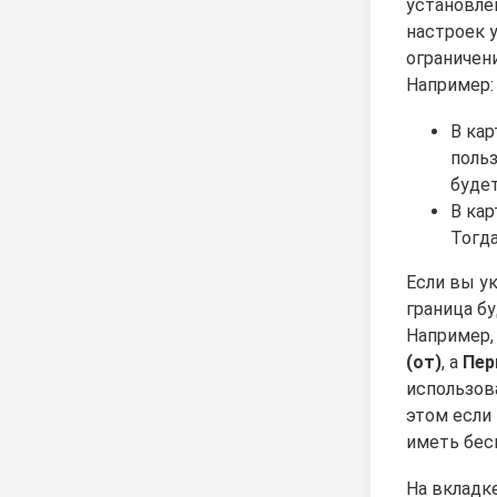
установле
настроек у
ограничен
Например:
В кар
польз
будет
В кар
Тогда
Если вы ук
граница б
Например,
(от)
, а
Пер
использов
этом если 
иметь бес
На вкладк