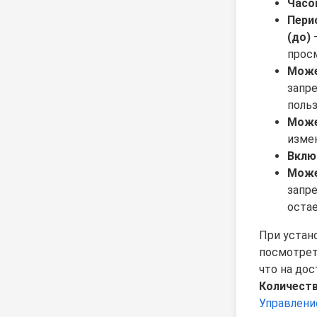
Часо
Пери
(до)
–
прос
Може
запр
польз
Може
измен
Вклю
Може
запре
остае
При устан
посмотрет
что на до
Количеств
Управлени