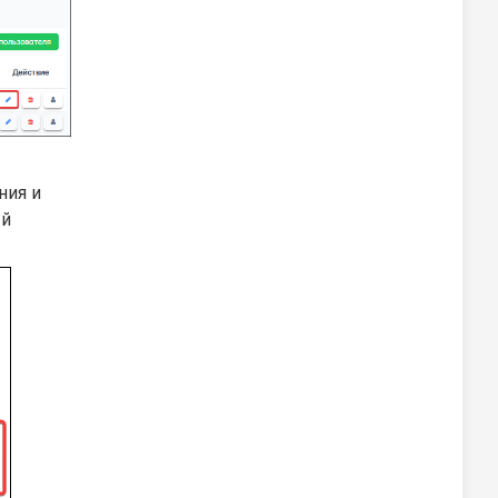
ния и
ый