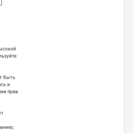
высокой
льзуйте
ет быть
сь и
нии прав
ет
чанию;