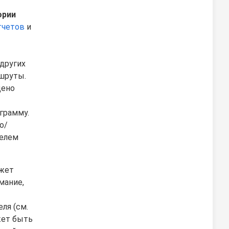
ории
тчетов
и
других
ршруты.
щено
грамму.
о/
телем
ожет
мание,
ля (см.
жет быть