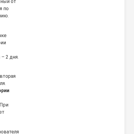
чный от
я по
нию.
чке
рии
– 2 дня.
 вторая
ля.
ории
 При
ет
зователя