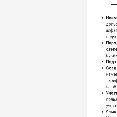
Наим
допус
алфа
подч
Паро
степе
букв
Подт
Созд
изме
тариф
на о
Учет
польз
учетн
Язык