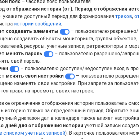
вой пояс
– часовой пояс пользователя.
од отображения истории (от)
,
Период отображения ист
 укажите доступный период для формирования
треков
,
о
мотра
истории сообщений
.
т создавать элементы
– пользователю разрешено/
ещено создавать объекты мониторинга, группы объектов, 
ователей, ресурсы, учетные записи, ретрансляторы и ма
т менять пароль
– пользователю разрешено/запре
ять свой пароль.
чен
– пользователю доступен/недоступен вход в про
т менять свои настройки
– пользователю разрешен
щено изменять свои настройки. При запрете за пользова
тся право на просмотр своих настроек.
овке ограничения отображения истории пользователь см
ь историю только за определенный период. Обратите вни
ступный диапазон дат в календаре также влияет настройка
о дней для отображения истории
учетной записи создате
е списком учетных записей
). В карточке пользователя мо